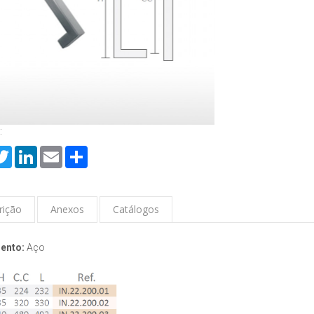
:
cebook
Twitter
LinkedIn
Email
Share
rição
Anexos
Catálogos
ento:
Aço