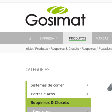
EMPRESA
PRODUTOS
MARCAS
Início
/
Produtos
/
Roupeiros & Closets
/
Roupeiros
/
Puxadore
CATEGORIAS
Sistemas de correr
Portas e Aros
Roupeiros & Closets
Roupeiros